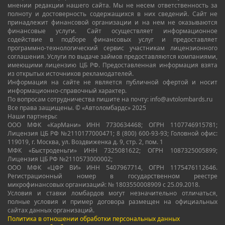
мнении редакции нашего сайта. Мы не несем ответственность за
полноту и достоверность содержащихся в них сведений. Сайт не
принадлежит финансовой организации и на нем не оказываются
финансовые услуги. Сайт осуществляет информационное
содействие в подборе финансовых услуг и предоставляет
программно-технологический сервис участникам лицензионного
соглашения. Услуги по выдаче займов предоставляются компаниями,
имеющими лицензию ЦБ РФ. Предоставленная информация взята
из открытых источников рекламодателей.
Информация на сайте не является публичной офертой и носит
информационно-справочный характер.
По вопросам сотрудничества пишите на почту: info@avtolombards.ru
Все права защищены. © «Автоломбардс» 2025
Наши партнеры:
ООО МФК «КарМани» ИНН 7730634468; ОГРН 1107746915781;
Лицензия ЦБ РФ №2110177000471; 8 (800) 600-93-93; Головной офис:
119019, г. Москва, ул. Воздвиженка д. 9, стр. 2, пом. 1
МФК «Быстроденьги» ИНН 7325081622; ОГРН 1087325005899;
Лицензия ЦБ РФ №2110573000002;
ООО МФК «ЦФР ВИ» ИНН 5407967714, ОГРН 1175476112646.
Регистрационный номер в государственном реестре
микрофинансовых организаций: № 1803550008909 с 25.09.2018.
Условия и ставки ломбардов могут незначительно отличаться,
полные условия и пример договора размещен на официальных
сайтах данных организаций.
Политика в отношении обработки персональных данных